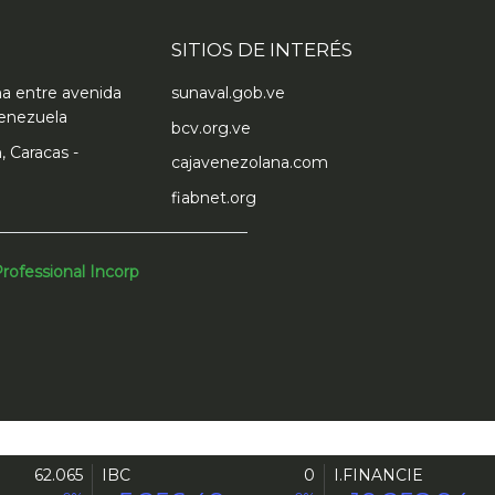
SITIOS DE INTERÉS
ma entre avenida
sunaval.gob.ve
enezuela
bcv.org.ve
, Caracas -
cajavenezolana.com
fiabnet.org
rofessional Incorp
62.065
IBC
0
I.FINANCIE