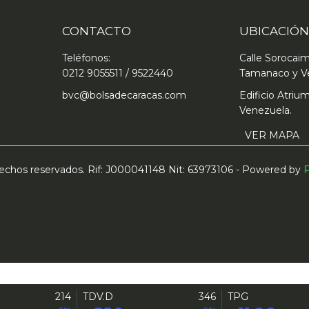
CONTACTO
UBICACIÓN
Teléfonos:
Calle Sorocai
0212 9055511 / 9522440
Tamanaco y V
bvc@bolsadecaracas.com
Edificio Atrium
Venezuela.
VER MAPA
erechos reservados. Rif: J000041148 Nit: 63973106 - Powered by
P
214
TDV.D
346
TPG