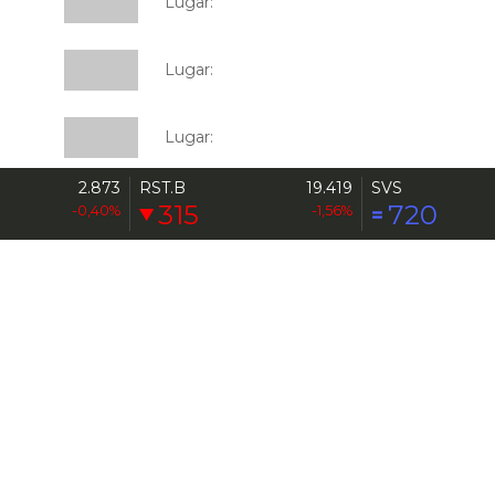
Lugar:
Lugar:
Lugar:
2.873
RST.B
19.419
SVS
Lugar:
315
720
-0,40%
-1,56%
BVC
Emisoras
Cómo invertir
Miembros
Desde 1947 comprometidos
con el fortalecimiento del
mercado de valores.