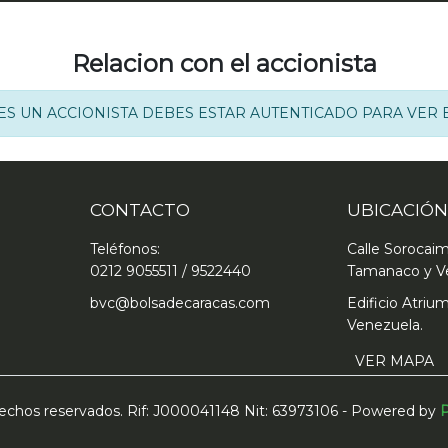
Relacion con el accionista
RES UN ACCIONISTA DEBES ESTAR AUTENTICADO PARA VER 
CONTACTO
UBICACIÓN
Teléfonos:
Calle Sorocai
0212 9055511 / 9522440
Tamanaco y V
bvc@bolsadecaracas.com
Edificio Atrium
Venezuela.
VER MAPA
erechos reservados. Rif: J000041148 Nit: 63973106 - Powered by
P