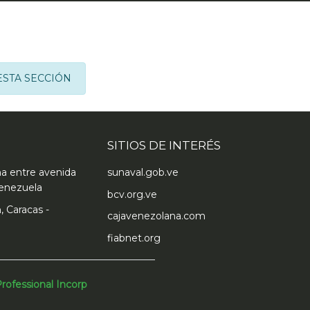
ESTA SECCIÓN
SITIOS DE INTERÉS
ma entre avenida
sunaval.gob.ve
enezuela
bcv.org.ve
, Caracas -
cajavenezolana.com
fiabnet.org
rofessional Incorp