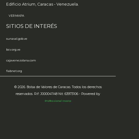
Edificio Atrium, Caracas - Venezuela.
VER MAPA
SITIOS DE INTERÉS
sunaval.gob.ve
bcv.org.ve
cajavenezolana.com
fiabnet.org
© 2026. Bolsa de Valores de Caracas. Todos los derechos
reservados. Rif: J000041148 Nit: 63973106 - Powered by
Professional Incorp