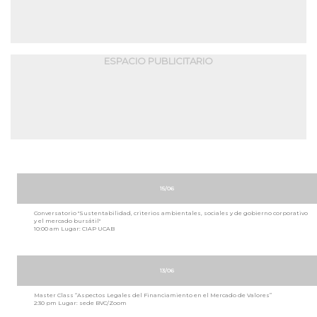
ESPACIO PUBLICITARIO
15/06
Conversatorio "Sustentabilidad, criterios ambientales, sociales y de gobierno corporativo
y el mercado bursátil"
10:00 am Lugar: CIAP UCAB
13/06
Master Class “Aspectos Legales del Financiamiento en el Mercado de Valores”
2:30 pm Lugar: sede BVC/Zoom