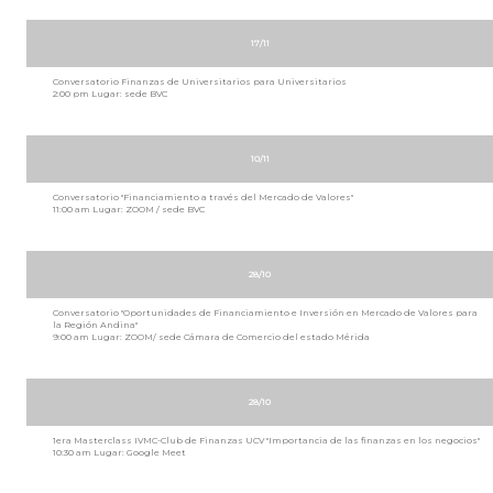
17/11
Conversatorio Finanzas de Universitarios para Universitarios
2:00 pm Lugar: sede BVC
10/11
Conversatorio "Financiamiento a través del Mercado de Valores"
11:00 am Lugar: ZOOM / sede BVC
28/10
Conversatorio "Oportunidades de Financiamiento e Inversión en Mercado de Valores para
la Región Andina"
9:00 am Lugar: ZOOM/ sede Cámara de Comercio del estado Mérida
28/10
1era Masterclass IVMC-Club de Finanzas UCV "Importancia de las finanzas en los negocios"
10:30 am Lugar: Google Meet