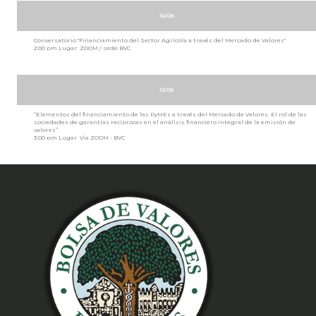
16/08
Conversatorio "Financiamiento del Sector Agrícola a través del Mercado de Valores"
2:00 pm Lugar: ZOOM / sede BVC
12/08
“Elementos del financiamiento de las PyMEs a través del Mercado de Valores. El rol de las
sociedades de garantías recíprocas en el análisis financiero integral de la emisión de
valores”
3:00 pm Lugar: Vía ZOOM - BVC