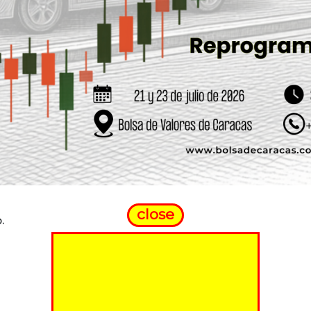
close
.