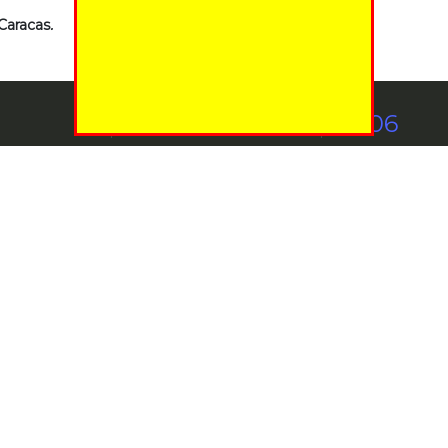
 Caracas
.
214
TDV.D
346
TPG
820
11,06
0%
0%
Cálculo y análisis de instrumentos
bursátiles
16/09
3:00 pm Lugar: Sede Bolsa de Valores de
Caracas
Descifrando la Bolsa de Valores de Caracas,
un recorrido completo por las inversiones