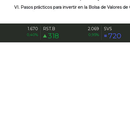
VI. Pasos prácticos para invertir en la Bolsa de Valores de
1.670
RST.B
2.069
SVS
318
720
ESPACIO PUBLICITARIO
0,40%
0,95%
Finanzas para adolescentes 2do grupo
31/08
1:30 pm Lugar: Sede Bolsa de Valores de
Caracas
Finanzas para adolescentes
10/08
1:30 pm Lugar: Sede Bolsa de Valores de