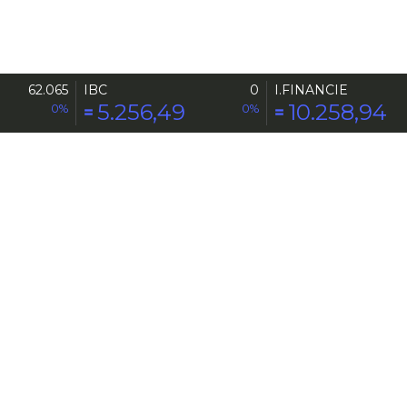
62.065
IBC
0
I.FINANCIE
5.256,49
10.258,94
ESPACIO PUBLICITARIO
0%
0%
Diplomado en Finanzas Sostenibles en el
Mercado de Valores (3era cohorte)
25/08
4:00 pm Lugar: Sede Bolsa de Valores de
Caracas
Introducción al Mercado de Valores en
Venezuela (8.ª Edición)