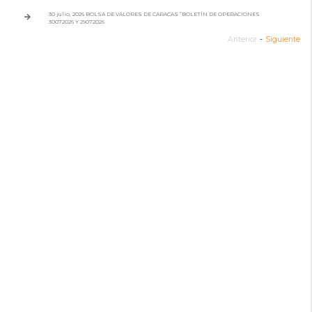
30 julio, 2026 BOLSA DE VALORES DE CARACAS “BOLETÍN DE OPERACIONES
30072026 Y 29072026
Anterior
-
Siguiente