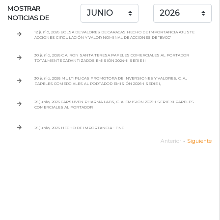
MOSTRAR
NOTICIAS DE
12 junio, 2026 BOLSA DE VALORES DE CARACAS HECHO DE IMPORTANCIA AJUSTE
ACCIONES CIRCULACIÓN Y VALOR NOMINAL DE ACCIONES DE “BVCC"
30 junio, 2026 C.A. RON SANTA TERESA PAPELES COMERCIALES AL PORTADOR
TOTALMENTE GARANTIZADOS EMISIÓN 2024-II SERIE II
30 junio, 2026 MULTIPLICAS PROMOTORA DE INVERSIONES Y VALORES, C. A.,
PAPELES COMERCIALES AL PORTADOR EMISIÓN 2026-I SERIE I,
26 junio, 2026 CAPSUVEN PHARMA LABS, C. A. EMISIÓN 2025-I SERIE XI PAPELES
COMERCIALES AL PORTADOR
26 junio, 2026 HECHO DE IMPORTANCIA - BNC
Anterior
-
Siguiente