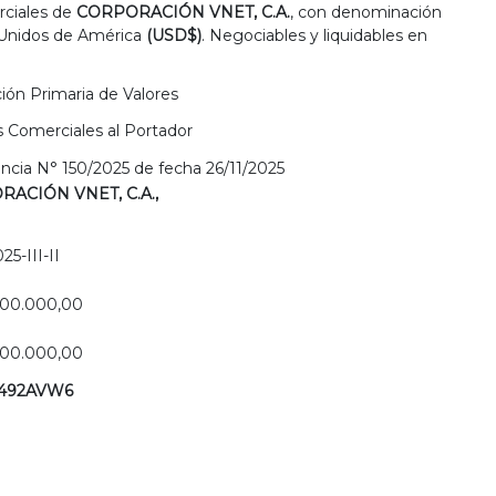
rciales de
CORPORACIÓN VNET, C.A.
, con denominación
 Unidos de América
(USD$)
. Negociables y liquidables en
ión Primaria de Valores
 Comerciales al Portador
ncia N° 150/2025 de fecha 26/11/2025
ACIÓN VNET, C.A.,
25-III-II
00.000,00
00.000,00
492AVW6