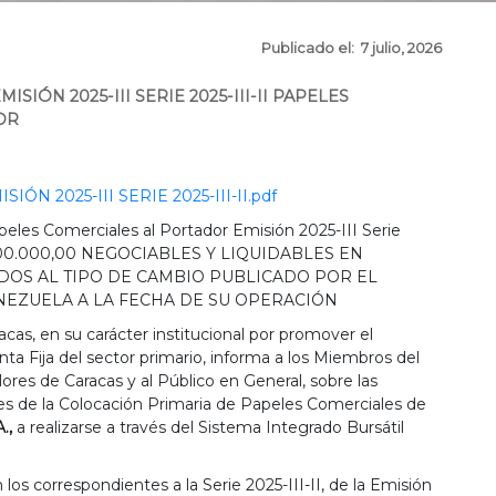
Publicado el: 7 julio, 2026
ISIÓN 2025-III SERIE 2025-III-II PAPELES
OR
N 2025-III SERIE 2025-III-II.pdf
eles Comerciales al Portador Emisión 2025-III Serie
$ 500.000,00 NEGOCIABLES Y LIQUIDABLES EN
OS AL TIPO DE CAMBIO PUBLICADO POR EL
EZUELA A LA FECHA DE SU OPERACIÓN
acas, en su carácter institucional por promover el
a Fija del sector primario, informa a los Miembros del
ores de Caracas y al Público en General, sobre las
nes de la Colocación Primaria de Papeles Comerciales de
.,
a realizarse a través del Sistema Integrado Bursátil
n los correspondientes a la Serie 2025-III-II, de la Emisión