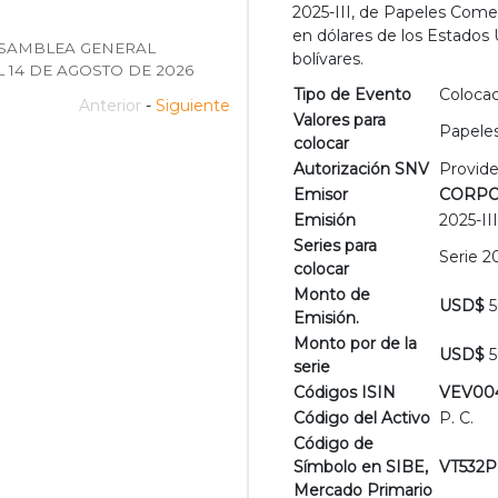
2025-III, de Papeles Come
en dólares de los Estados
, ASAMBLEA GENERAL
bolívares.
 14 DE AGOSTO DE 2026
Tipo de Evento
Colocac
Anterior
-
Siguiente
Valores para
Papeles
colocar
Autorización SNV
Provide
Emisor
CORPOR
Emisión
2025-III
Series para
Serie 20
colocar
Monto de
USD$
5
Emisión.
Monto por de la
USD$
5
serie
Códigos ISIN
VEV00
Código del Activo
P. C.
Código de
Símbolo en SIBE,
VT532P
Mercado Primario